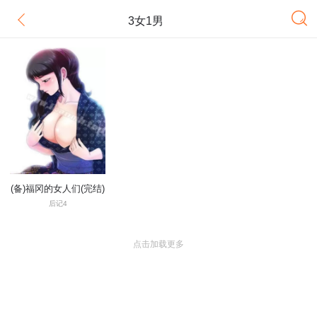
3女1男
(备)福冈的女人们(完结)
后记4
点击加载更多