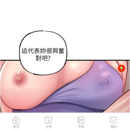
首页
分类
书架
我的
第30話-拆穿岳母的偷窺癖
2
/
127