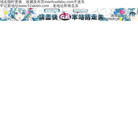
域名随时更换，收藏发布页manhuafabu.com不迷失
牢记新地址www.52akdm.com，老地址即将丢弃