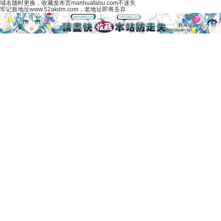
域名随时更换，收藏发布页manhuafabu.com不迷失
牢记新地址www.52akdm.com，老地址即将丢弃