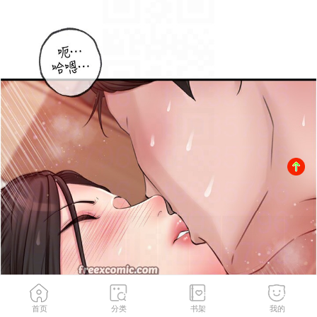
首页
分类
书架
我的
第33話-被情慾支配的禁忌關係
2
/
119