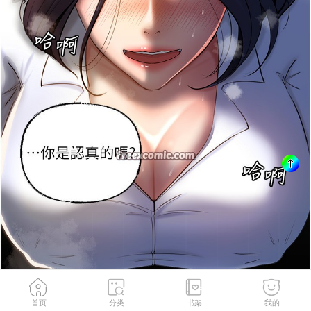
首页
分类
书架
我的
第39話-人體情趣用品
2
/
115