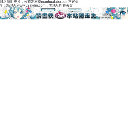
域名随时更换，收藏发布页manhuafabu.com不迷失
牢记新地址www.52akdm.com，老地址即将丢弃