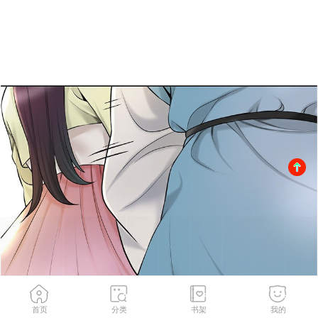
首页
分类
书架
我的
第40話-愛撫彼此的性器
2
/
129