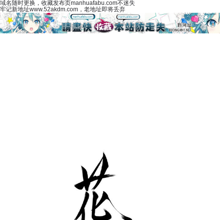
域名随时更换，收藏发布页manhuafabu.com不迷失
牢记新地址www.52akdm.com，老地址即将丢弃