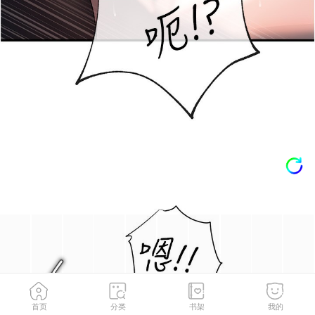
首页
分类
书架
我的
第40話-討厭，這樣會被看光光♥
2
/
123