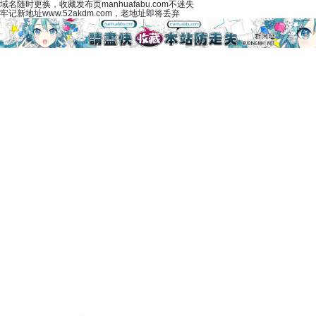
域名随时更换，收藏发布页manhuafabu.com不迷失
牢记新地址www.52akdm.com，老地址即将丢弃