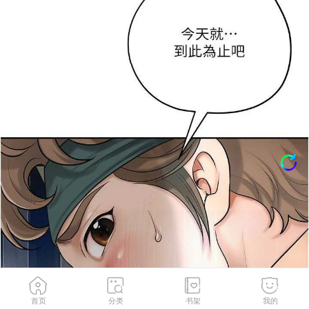
首页
分类
书架
我的
第55話-看我教訓妳這小妖精
2
/
121