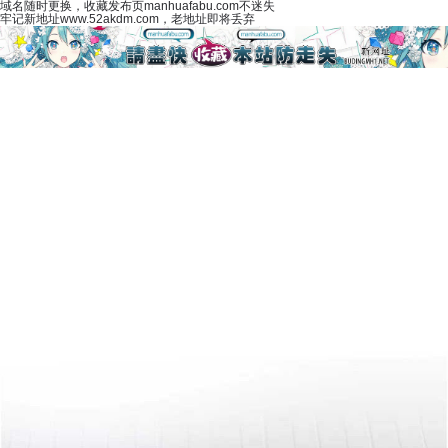
域名随时更换，收藏发布页manhuafabu.com不迷失
牢记新地址www.52akdm.com，老地址即将丢弃