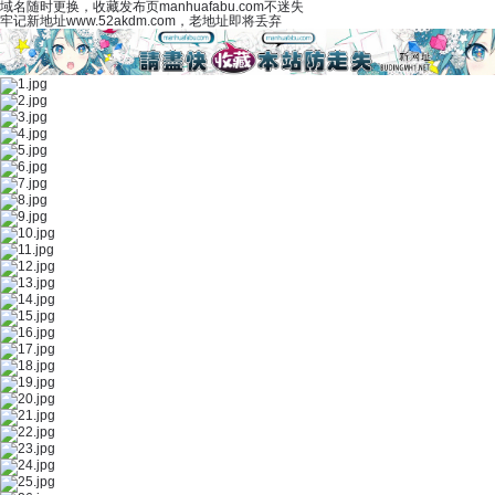
域名随时更换，收藏发布页manhuafabu.com不迷失
牢记新地址www.52akdm.com，老地址即将丢弃