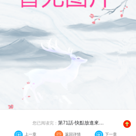
第71話-快點放進來…
您已阅读完：
上一章
返回详情
下一章