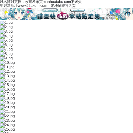
域名随时更换，收藏发布页manhuafabu.com不迷失
牢记新地址www.52akdm.com，老地址即将丢弃