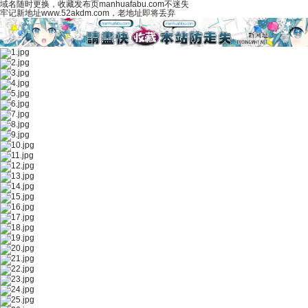
域名随时更换，收藏发布页manhuafabu.com不迷失
牢记新地址www.52akdm.com，老地址即将丢弃