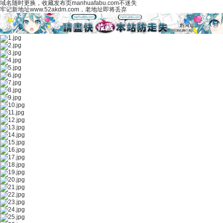
域名随时更换，收藏发布页manhuafabu.com不迷失
牢记新地址www.52akdm.com，老地址即将丢弃