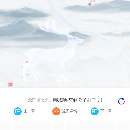
第88話-夾到公子射了…!
您已阅读完：
上一章
返回详情
下一章