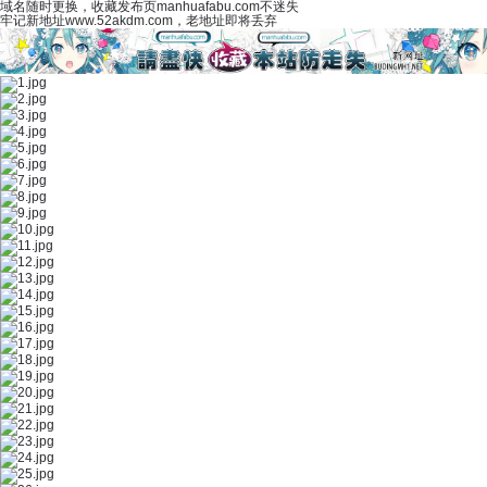
域名随时更换，收藏发布页manhuafabu.com不迷失
牢记新地址www.52akdm.com，老地址即将丢弃