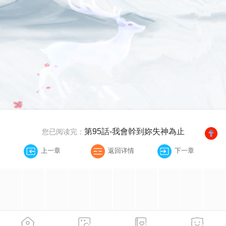
第95話-我會幹到妳失神為止
您已阅读完：
上一章
返回详情
下一章