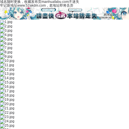
域名随时更换，收藏发布页manhuafabu.com不迷失
牢记新地址www.52akdm.com，老地址即将丢弃