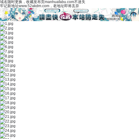
域名随时更换，收藏发布页manhuafabu.com不迷失
牢记新地址www.52akdm.com，老地址即将丢弃