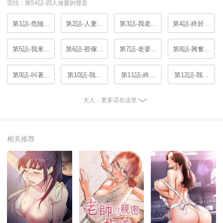
完结：第54話-四人做愛的聲音
第1話-危險...
第2話-人妻...
第3話-我老...
第4話-終於...
第5話-我來...
第6話-那傢...
第7話-老婆...
第8話-興奮...
第9話-叫著...
第10話-我...
第11話-終...
第12話-我...
大人，更多话在这里
相关推荐