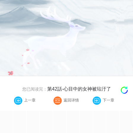
第42話-心目中的女神被玷汙了
您已阅读完：
上一章
返回详情
下一章