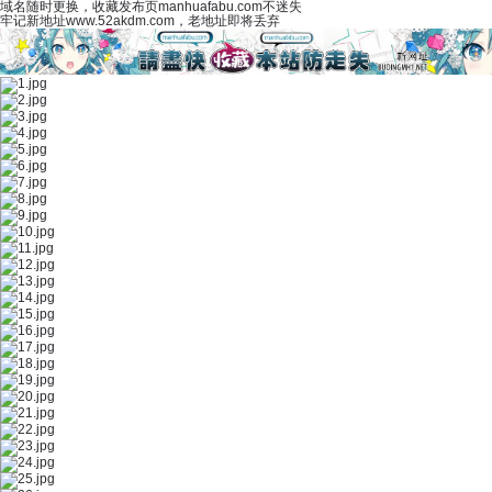
域名随时更换，收藏发布页manhuafabu.com不迷失
牢记新地址www.52akdm.com，老地址即将丢弃