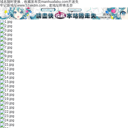
域名随时更换，收藏发布页manhuafabu.com不迷失
牢记新地址www.52akdm.com，老地址即将丢弃