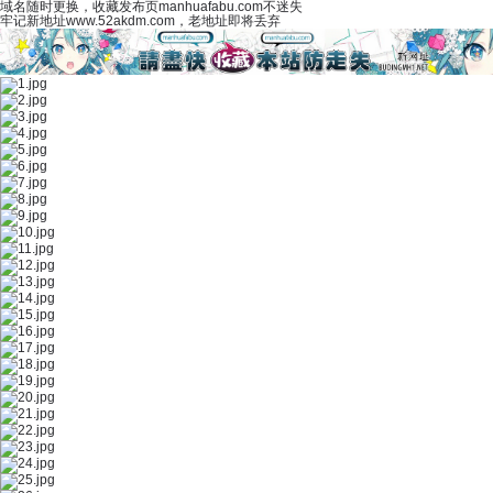
域名随时更换，收藏发布页manhuafabu.com不迷失
牢记新地址www.52akdm.com，老地址即将丢弃