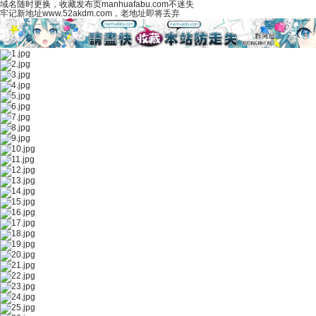
域名随时更换，收藏发布页manhuafabu.com不迷失
牢记新地址www.52akdm.com，老地址即将丢弃