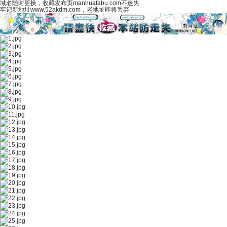
域名随时更换，收藏发布页manhuafabu.com不迷失
牢记新地址www.52akdm.com，老地址即将丢弃