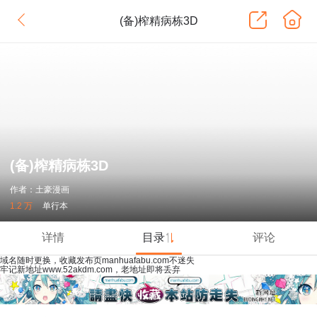
(备)榨精病栋3D
(备)榨精病栋3D
作者：土豪漫画
1.2 万
单行本
详情
目录
评论
域名随时更换，收藏发布页manhuafabu.com不迷失
牢记新地址www.52akdm.com，老地址即将丢弃