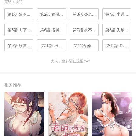
完结：後記
第1話-奮不...
第2話-在獵...
第3話-令老...
第4話-生過...
第5話-向下...
第6話-播滿...
第7話-忘不...
第8話-失禁...
第9話-欣賞...
第10話-求...
第11話-淪...
第12話-妳...
大人，更多话在这里
相关推荐