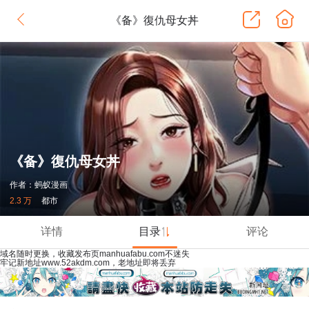
《备》復仇母女丼
《备》復仇母女丼
作者：蚂蚁漫画
2.3 万
都市
详情
目录
评论
域名随时更换，收藏发布页manhuafabu.com不迷失
牢记新地址www.52akdm.com，老地址即将丢弃