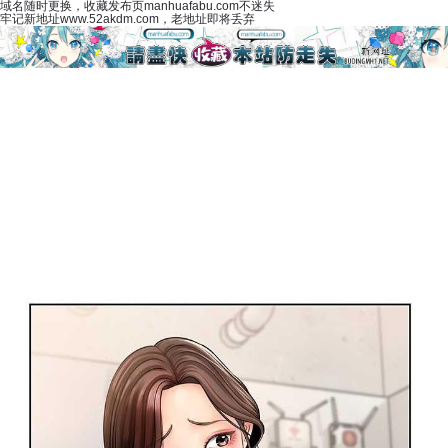
域名随时更换，收藏发布页manhuafabu.com不迷失
牢记新地址www.52akdm.com，老地址即将丢弃