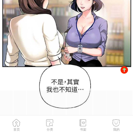
首页
分类
书架
我的
第3話-用身體換取妻子的秘密
2
/
141