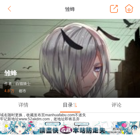
雏蜂
雏蜂
作者：白猫骑士
4.8 万
都市
详情
目录
评论
域名随时更换，收藏发布页manhuafabu.com不迷失
牢记新地址www.52akdm.com，老地址即将丢弃