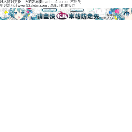
域名随时更换，收藏发布页manhuafabu.com不迷失
牢记新地址www.52akdm.com，老地址即将丢弃