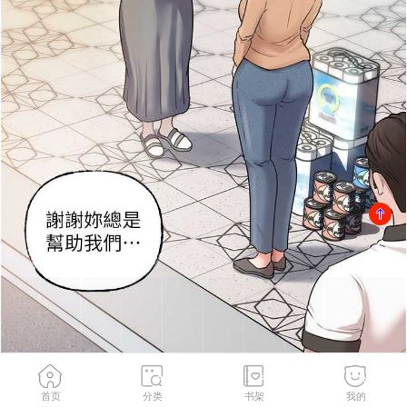
首页
分类
书架
我的
第18話-和小姨子共處一室
2
/
86