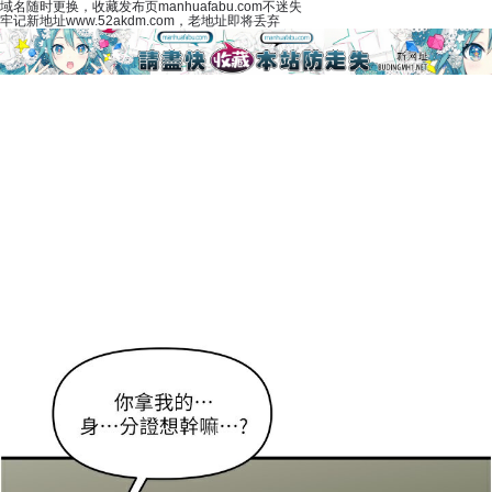
域名随时更换，收藏发布页manhuafabu.com不迷失
牢记新地址www.52akdm.com，老地址即将丢弃