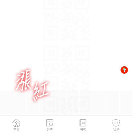
首页
分类
书架
我的
第43話-弟弟喝茫比較硬♥♥
2
/
183