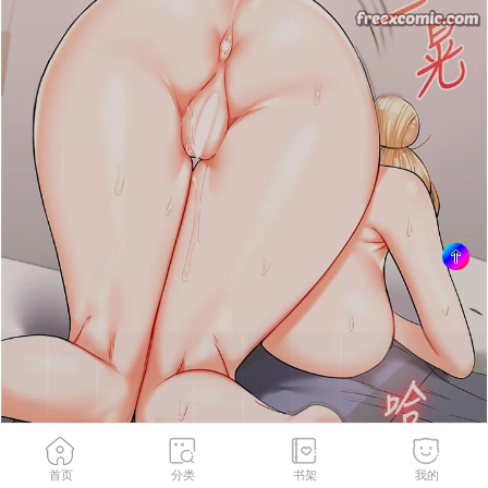
首页
分类
书架
我的
第49話-小白兔為愛親執教鞭
2
/
185