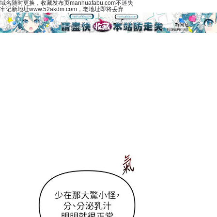
域名随时更换，收藏发布页manhuafabu.com不迷失
牢记新地址www.52akdm.com，老地址即将丢弃