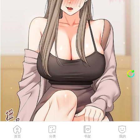
首页
分类
书架
我的
第53話-夜半露奶濕一下♥
2
/
165