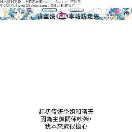
域名随时更换，收藏发布页manhuafabu.com不迷失
牢记新地址www.52akdm.com，老地址即将丢弃