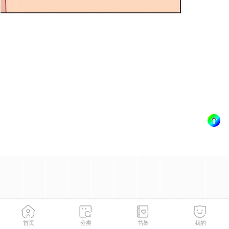
首页
分类
书架
我的
第38話-我來幫妳「洗乾淨」
2
/
162