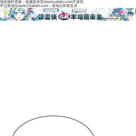
域名随时更换，收藏发布页manhuafabu.com不迷失
牢记新地址www.52akdm.com，老地址即将丢弃