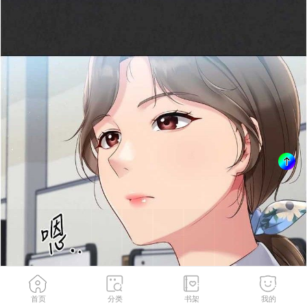
首页
分类
书架
我的
第49話-留下來陪我過夜
2
/
174