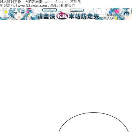
域名随时更换，收藏发布页manhuafabu.com不迷失
牢记新地址www.52akdm.com，老地址即将丢弃