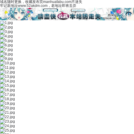
域名随时更换，收藏发布页manhuafabu.com不迷失
牢记新地址www.52akdm.com，老地址即将丢弃