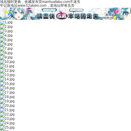
域名随时更换，收藏发布页manhuafabu.com不迷失
牢记新地址www.52akdm.com，老地址即将丢弃