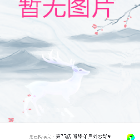
第75話-邀學弟戶外放鬆♥
您已阅读完：