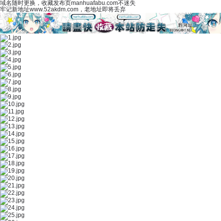
域名随时更换，收藏发布页manhuafabu.com不迷失
牢记新地址www.52akdm.com，老地址即将丢弃