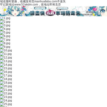
域名随时更换，收藏发布页manhuafabu.com不迷失
牢记新地址www.52akdm.com，老地址即将丢弃