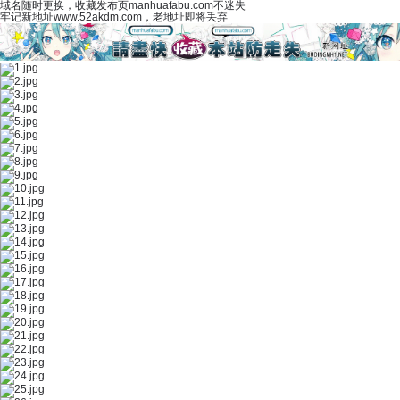
域名随时更换，收藏发布页manhuafabu.com不迷失
牢记新地址www.52akdm.com，老地址即将丢弃