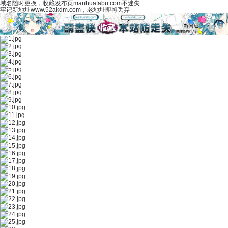
域名随时更换，收藏发布页manhuafabu.com不迷失
牢记新地址www.52akdm.com，老地址即将丢弃