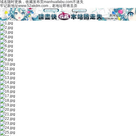
域名随时更换，收藏发布页manhuafabu.com不迷失
牢记新地址www.52akdm.com，老地址即将丢弃