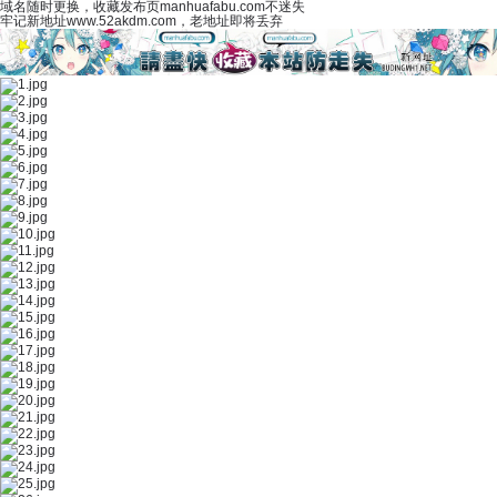
域名随时更换，收藏发布页manhuafabu.com不迷失
牢记新地址www.52akdm.com，老地址即将丢弃