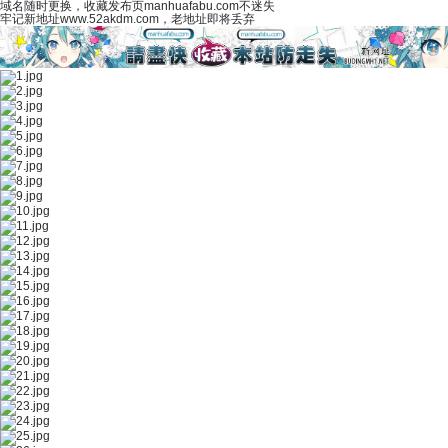
域名随时更换，收藏发布页manhuafabu.com不迷失
牢记新地址www.52akdm.com，老地址即将丢弃