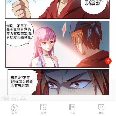
首页
分类
书架
我的
捉贼拿赃
2
/
188