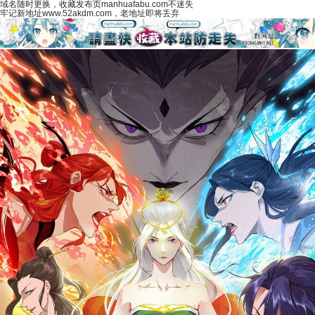
域名随时更换，收藏发布页manhuafabu.com不迷失
牢记新地址www.52akdm.com，老地址即将丢弃