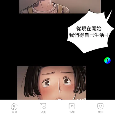
首页
分类
书架
我的
画风相似的人
2
/
213