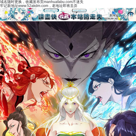
域名随时更换，收藏发布页manhuafabu.com不迷失
牢记新地址www.52akdm.com，老地址即将丢弃