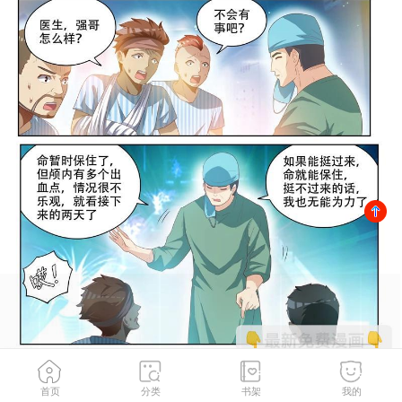
首页
分类
书架
我的
秦妖女情挑鬼娇娘
2
/
189