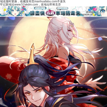
域名随时更换，收藏发布页manhuafabu.com不迷失
牢记新地址www.52akdm.com，老地址即将丢弃