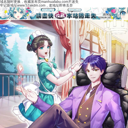
域名随时更换，收藏发布页manhuafabu.com不迷失
牢记新地址www.52akdm.com，老地址即将丢弃