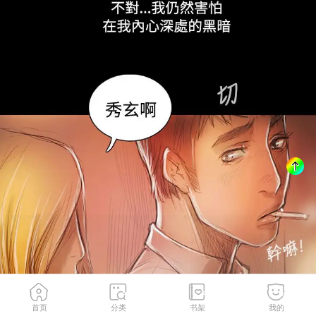
首页
分类
书架
我的
情挑青儿
2
/
143