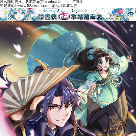
域名随时更换，收藏发布页manhuafabu.com不迷失
牢记新地址www.52akdm.com，老地址即将丢弃