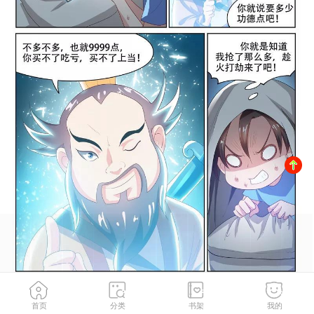
首页
分类
书架
我的
风险大，改变计划
2
/
174