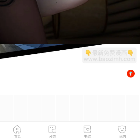
首页
分类
书架
我的
走后门
2
/
172