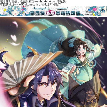
域名随时更换，收藏发布页manhuafabu.com不迷失
牢记新地址www.52akdm.com，老地址即将丢弃