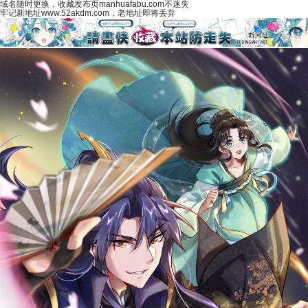
域名随时更换，收藏发布页manhuafabu.com不迷失
牢记新地址www.52akdm.com，老地址即将丢弃