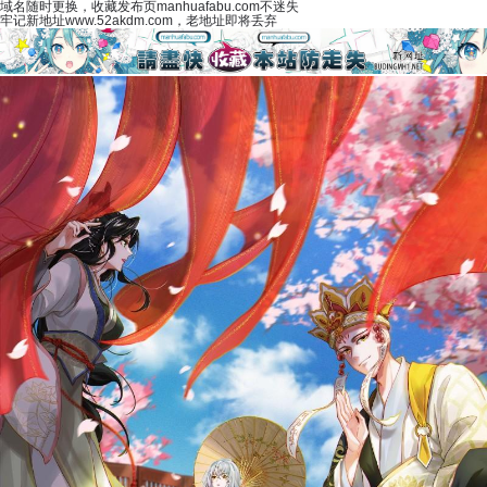
域名随时更换，收藏发布页manhuafabu.com不迷失
牢记新地址www.52akdm.com，老地址即将丢弃