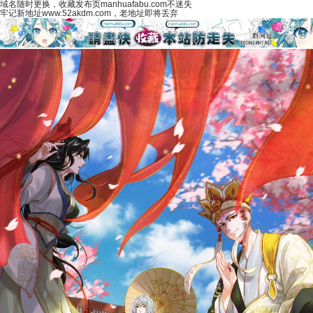
域名随时更换，收藏发布页manhuafabu.com不迷失
牢记新地址www.52akdm.com，老地址即将丢弃