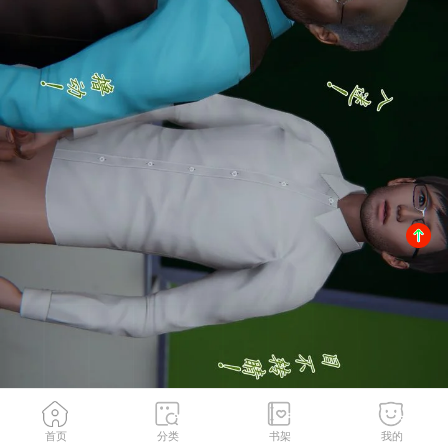
首页
分类
书架
我的
画风清奇的破关方式
2
/
162