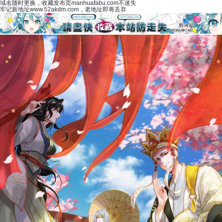
域名随时更换，收藏发布页manhuafabu.com不迷失
牢记新地址www.52akdm.com，老地址即将丢弃