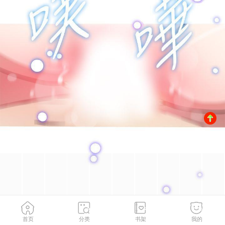
首页
分类
书架
我的
柳暗花明
2
/
167